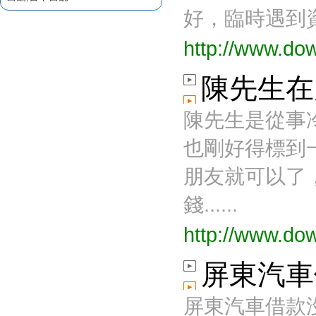
企業融資服務
好，臨時遇到資
屏東融資
屏東當舖給您低利率
http://www.do
屏東當舖介紹
屏東汽車借款因快速且方
陳先生在
便，較適合短期週轉
臨時週轉就找屏東汽車借
陳先生是從事
款
屏東汽車借款火速撥款
也剛好得標到
誠信經營屏東當舖
屏東汽車借款不求人
朋友就可以了
歡迎前來辦理屏東汽車借
款
錢......
立即放款屏東汽車借款
http://www.do
優質首選屏東世華當舖
專業迅速屏東汽車借款
有保障的屏東當舖
屏東汽車
屏東支票貼現
屏東票貼
屏東汽車借款
企業融資服務