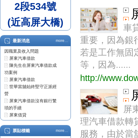
2段534號
(近高屏大橋)
車
重要，因為銀
最新消息
more…
屏東汽車借款車貸不過原
若是工作無固
因職業及收入問題
屏東汽車借款
等，因為......
陳先生在屏東汽車借款成
功案例
http://www.do
屏東汽車借款
世華當舖始終堅守正派經
營
屏東汽車借款沒有銀行繁
屏
瑣的手續
屏東借貸
理汽車借款轉
票貼利息
屏東借錢
票貼標籤
more…
服務，由於當
屏東汽車借款