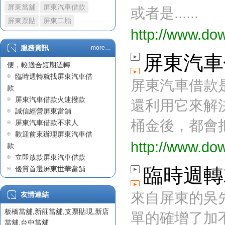
屏東當舖
屏東汽車借款
政府立案屏東當舖
或者是......
屏東汽車借款車貸不過原
屏東票貼
屏東二胎
http://www.do
因職業及收入問題
屏東汽車借款
服務資訊
more…
屏東汽車借款因快速且方
陳先生在屏東汽車借款成
屏東汽車
便，較適合短期週轉
功案例
臨時週轉就找屏東汽車借
屏東汽車借款
屏東汽車借款
款
世華當舖始終堅守正派經
屏東汽車借款火速撥款
營
還利用它來解
誠信經營屏東當舖
屏東汽車借款沒有銀行繁
桶金後，都會把
屏東汽車借款不求人
瑣的手續
歡迎前來辦理屏東汽車借
屏東借貸
http://www.do
款
票貼利息
立即放款屏東汽車借款
屏東借錢
臨時週轉
優質首選屏東世華當舖
屏東汽車借款
專業迅速屏東汽車借款
政府立案屏東當舖
有保障的屏東當舖
來自屏東的吳
友情連結
屏東支票貼現
板橋當舖
,
新莊當舖
,
支票貼現
,
新店
單的確增了加
屏東票貼
當舖
,
台中當舖