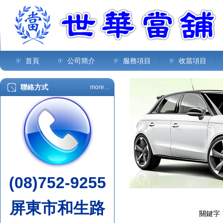
首頁
公司簡介
服務項目
收當項目
聯絡方式
more…
(08)752-9255
屏東市和生路
關鍵字