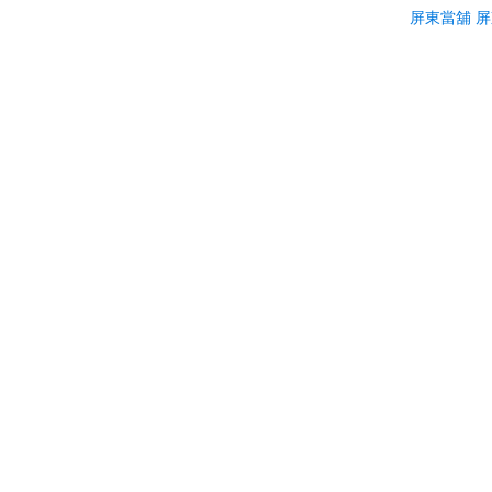
屏東融資
屏東當舖
屏
屏東當舖給您低利率
屏東當舖介紹