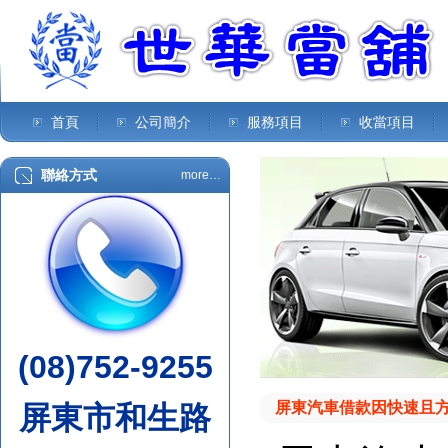
首頁
公司簡介
服務項目
收當項目
聯絡方式
more…
(08)752-9255
屏東汽車借款因快速且
屏東市和生路