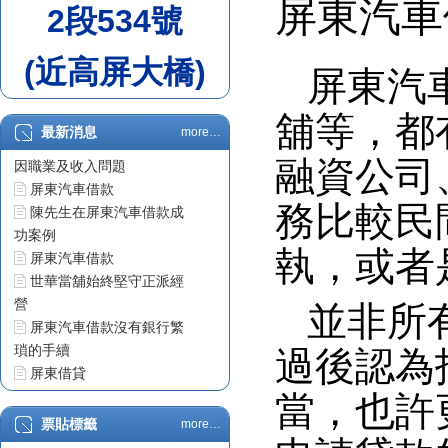
屏東汽車
2段534號
(近高屏大橋)
屏東汽
舖等，都
最新消息
more…
屏東汽車借款車貸不過原
融資公司
因職業及收入問題
屏東汽車借款
務比較民
陳先生在屏東汽車借款成
功案例
執，或者
屏東汽車借款
世華當舖始終堅守正派經
營
並非所
屏東汽車借款沒有銀行繁
瑣的手續
過後認為
屏東借貸
票貼利息
當，也許
屏東借錢
票貼標籤
more…
屏東汽車借款