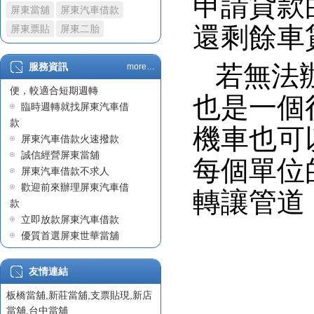
申請貸款
屏東當舖
屏東汽車借款
政府立案屏東當舖
還剩餘車
屏東汽車借款車貸不過原
屏東票貼
屏東二胎
因職業及收入問題
屏東汽車借款
若無法
服務資訊
more…
屏東汽車借款因快速且方
陳先生在屏東汽車借款成
便，較適合短期週轉
功案例
也是一個
臨時週轉就找屏東汽車借
屏東汽車借款
款
世華當舖始終堅守正派經
機車也可
屏東汽車借款火速撥款
營
誠信經營屏東當舖
屏東汽車借款沒有銀行繁
每個單位
屏東汽車借款不求人
瑣的手續
歡迎前來辦理屏東汽車借
屏東借貸
轉讓管道
款
票貼利息
立即放款屏東汽車借款
屏東借錢
優質首選屏東世華當舖
屏東汽車借款
專業迅速屏東汽車借款
政府立案屏東當舖
有保障的屏東當舖
友情連結
屏東支票貼現
板橋當舖
,
新莊當舖
,
支票貼現
,
新店
屏東票貼
當舖
,
台中當舖