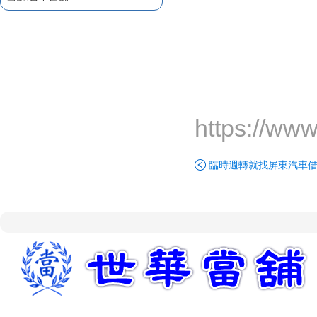
企業融資服務
屏東融資
屏東當舖給您低利率
屏東當舖介紹
屏東汽車借款因快速且方
便，較適合短期週轉
臨時週轉就找屏東汽車借
款
https://ww
屏東汽車借款火速撥款
誠信經營屏東當舖
屏東汽車借款不求人
臨時週轉就找屏東汽車
歡迎前來辦理屏東汽車借
款
立即放款屏東汽車借款
優質首選屏東世華當舖
專業迅速屏東汽車借款
有保障的屏東當舖
屏東支票貼現
屏東票貼
企業融資服務