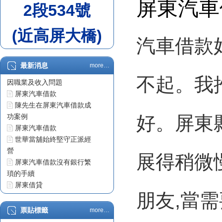
屏東汽車
2段534號
(近高屏大橋)
汽車借款
最新消息
more…
屏東汽車借款車貸不過原
不起。我
因職業及收入問題
屏東汽車借款
陳先生在屏東汽車借款成
功案例
好。屏東
屏東汽車借款
世華當舖始終堅守正派經
營
展得稍微
屏東汽車借款沒有銀行繁
瑣的手續
屏東借貸
朋友,當
票貼利息
屏東借錢
票貼標籤
more…
屏東汽車借款