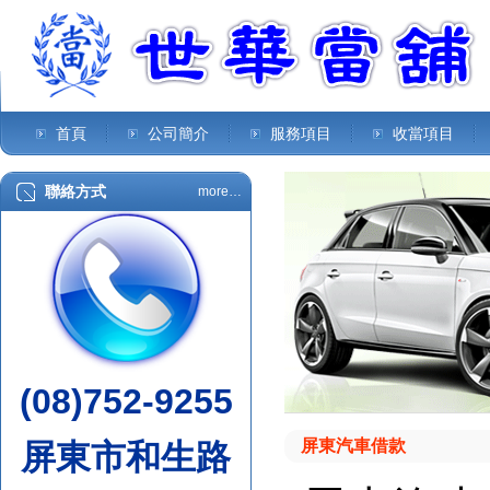
首頁
公司簡介
服務項目
收當項目
聯絡方式
more…
(08)752-9255
屏東汽車借款
屏東市和生路