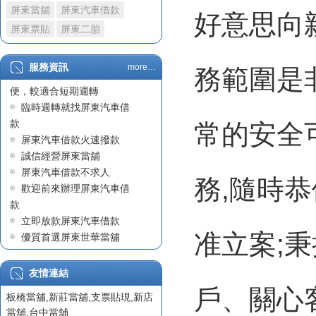
屏東當舖
屏東汽車借款
政府立案屏東當舖
好意思向
屏東汽車借款車貸不過原
屏東票貼
屏東二胎
因職業及收入問題
屏東汽車借款
服務資訊
more…
務範圍是
屏東汽車借款因快速且方
陳先生在屏東汽車借款成
便，較適合短期週轉
功案例
臨時週轉就找屏東汽車借
屏東汽車借款
款
常的安全
世華當舖始終堅守正派經
屏東汽車借款火速撥款
營
誠信經營屏東當舖
屏東汽車借款沒有銀行繁
屏東汽車借款不求人
瑣的手續
務,隨時
歡迎前來辦理屏東汽車借
屏東借貸
款
票貼利息
立即放款屏東汽車借款
屏東借錢
准立案;
優質首選屏東世華當舖
屏東汽車借款
專業迅速屏東汽車借款
政府立案屏東當舖
有保障的屏東當舖
友情連結
屏東支票貼現
戶、關心
板橋當舖
,
新莊當舖
,
支票貼現
,
新店
屏東票貼
當舖
,
台中當舖