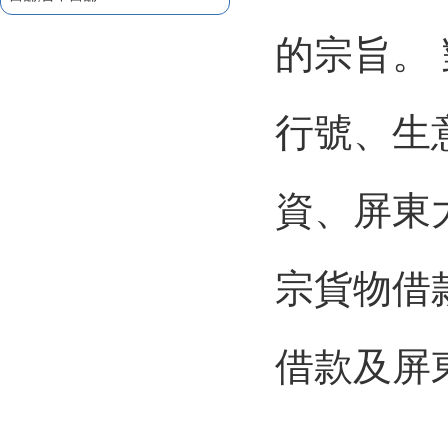
企業融資服務
屏東融資
的宗旨。
屏東當舖給您低利率
屏東當舖介紹
屏東汽車借款因快速且方
便，較適合短期週轉
行號、生
臨時週轉就找屏東汽車借
款
屏東汽車借款火速撥款
資、屏東
誠信經營屏東當舖
屏東汽車借款不求人
歡迎前來辦理屏東汽車借
宗貨物借
款
立即放款屏東汽車借款
優質首選屏東世華當舖
專業迅速屏東汽車借款
借款及屏
有保障的屏東當舖
屏東支票貼現
屏東票貼
企業融資服務