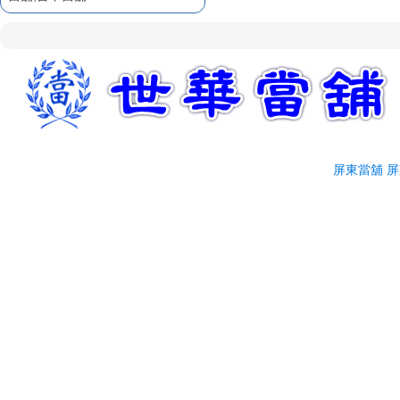
企業融資服務
屏東融資
屏東當舖給您低利率
屏東當舖介紹
屏東汽車借款因快速且方
便，較適合短期週轉
臨時週轉就找屏東汽車借
款
屏東汽車借款火速撥款
屏東當舖
屏
誠信經營屏東當舖
屏東汽車借款不求人
歡迎前來辦理屏東汽車借
款
立即放款屏東汽車借款
優質首選屏東世華當舖
專業迅速屏東汽車借款
有保障的屏東當舖
屏東支票貼現
屏東票貼
企業融資服務