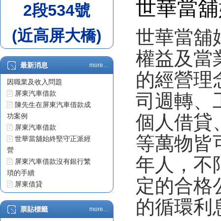
世華當舖
2段534號
(近高屏大橋)
世華當舖
權益及當
最新消息
more…
屏東汽車借款車貸不過原
的經營理
因職業及收入問題
屏東汽車借款
司週轉、
陳先生在屏東汽車借款成
個人借貸
功案例
屏東汽車借款
等萬物皆
世華當舖始終堅守正派經
營
年人，不
屏東汽車借款沒有銀行繁
瑣的手續
定的合格
屏東借貸
票貼利息
的循環利
屏東借錢
票貼標籤
more…
屏東汽車借款