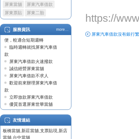
屏東當舖
屏東汽車借款
政府立案屏東當舖
屏東汽車借款車貸不過原
屏東票貼
屏東二胎
https://ww
因職業及收入問題
屏東汽車借款
服務資訊
more…
屏東汽車借款因快速且方
陳先生在屏東汽車借款成
屏東汽車借款沒有銀行
便，較適合短期週轉
功案例
臨時週轉就找屏東汽車借
屏東汽車借款
款
世華當舖始終堅守正派經
屏東汽車借款火速撥款
營
誠信經營屏東當舖
屏東汽車借款沒有銀行繁
屏東汽車借款不求人
瑣的手續
歡迎前來辦理屏東汽車借
屏東借貸
款
票貼利息
立即放款屏東汽車借款
屏東借錢
優質首選屏東世華當舖
屏東汽車借款
專業迅速屏東汽車借款
政府立案屏東當舖
有保障的屏東當舖
友情連結
屏東支票貼現
板橋當舖
,
新莊當舖
,
支票貼現
,
新店
屏東票貼
當舖
,
台中當舖