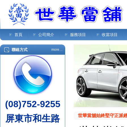
首頁
公司簡介
服務項目
收當項目
聯絡方式
more…
(08)752-9255
世華當舖始終堅守正派
屏東市和生路