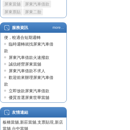
屏東當舖
屏東汽車借款
政府立案屏東當舖
屏東汽車借款車貸不過原
屏東票貼
屏東二胎
因職業及收入問題
屏東汽車借款
服務資訊
more…
屏東汽車借款因快速且方
陳先生在屏東汽車借款成
便，較適合短期週轉
功案例
臨時週轉就找屏東汽車借
屏東汽車借款
款
世華當舖始終堅守正派經
屏東汽車借款火速撥款
營
誠信經營屏東當舖
屏東汽車借款沒有銀行繁
屏東汽車借款不求人
瑣的手續
歡迎前來辦理屏東汽車借
屏東借貸
款
票貼利息
立即放款屏東汽車借款
屏東借錢
優質首選屏東世華當舖
屏東汽車借款
專業迅速屏東汽車借款
政府立案屏東當舖
有保障的屏東當舖
友情連結
屏東支票貼現
板橋當舖
,
新莊當舖
,
支票貼現
,
新店
屏東票貼
當舖
,
台中當舖