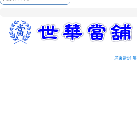
企業融資服務
屏東融資
屏東當舖給您低利率
屏東當舖介紹
屏東汽車借款因快速且方
便，較適合短期週轉
臨時週轉就找屏東汽車借
款
屏東汽車借款火速撥款
屏東當舖
屏
誠信經營屏東當舖
屏東汽車借款不求人
歡迎前來辦理屏東汽車借
款
立即放款屏東汽車借款
優質首選屏東世華當舖
專業迅速屏東汽車借款
有保障的屏東當舖
屏東支票貼現
屏東票貼
企業融資服務