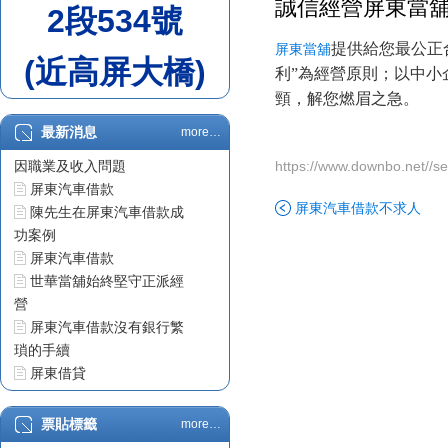
誠信經營屏東當
2段534號
提供給您最公正
屏東當舖
(近高屏大橋)
利”為經營原則；以中
頸，解您燃眉之急。
最新消息
more…
屏東汽車借款車貸不過原
因職業及收入問題
https://www.downbo.net//s
屏東汽車借款
屏東汽車借款不求人
陳先生在屏東汽車借款成
功案例
屏東汽車借款
世華當舖始終堅守正派經
營
屏東汽車借款沒有銀行繁
瑣的手續
屏東借貸
票貼利息
屏東借錢
票貼標籤
more…
屏東汽車借款