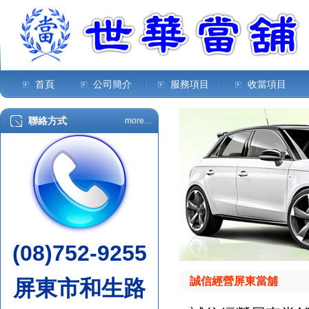
首頁
公司簡介
服務項目
收當項目
聯絡方式
more…
(08)752-9255
誠信經營屏東當舖
屏東市和生路